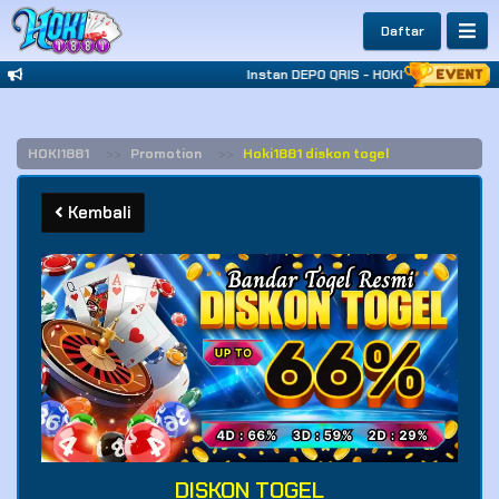
Daftar
Instan DEPO QRIS - HOKI1881 TERCEPAT
HOKI1881
Promotion
Hoki1881 diskon togel
Kembali
DISKON TOGEL