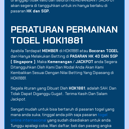
di anggap tidak valid dan seluruh KEMENANGAN / JACKPOT
akan segera di tangguhkan untuk ini hanya berlaku di
pasaran
HK dan SGP.
PERATURAN PERMAINAN
TOGEL HOKI1881
Apabila Terdapat
MEMBER
di HOKI1881 atau
Bocoran TOGEL
dan Hanya Melakukan Betting di
PASARAN HK 4D DAN SGP
( Singapore )
, Maka
Kemenangan
/
JACKPOT
anda Segera
Ditangguhkan Oleh Kami Dan Modal Anda Akan Kami
Kembalikan Sesuai Dengan Nilai Betting Yang Dipasang di
HOKI1881.
Segala Aturan yang Dibuat Oleh
HOK1881
, adalah SAH. Dan
Tidak Dapat Diganggu Gugat.. Terima Kasih Dan Salam
Jackpot.
Sangat mudah untuk bisa bertaruh di pasaran togel yang
mana anda suka, tinggal anda pilih saja pasaran
togel
online internasional
yang sudah disediakan untuk anda.
Tunggu apalagi coba, Mari daftar, beli dan pasang angka