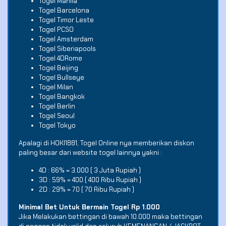
Togel Manila
Togel Barcelona
Togel Timor Leste
Togel PCSO
Togel Amsterdam
Togel Siberiapools
Togel 4DRome
Togel Beijing
Togel Bullseye
Togel Milan
Togel Bangkok
Togel Berlin
Togel Seoul
Togel Tokyo
Apalagi di HOKI1881, Togel Online nya memberikan diskon
paling besar dari website togel lainnya yakni :
4D : 66% = 3.000 ( 3 Juta Rupiah )
3D : 59% = 400 ( 400 Ribu Rupiah )
2D : 29% = 70 ( 70 Ribu Rupiah )
Minimal Bet Untuk Bermain Togel Rp 1.000
Jika Melakukan bettingan di bawah 10.000 maka bettingan