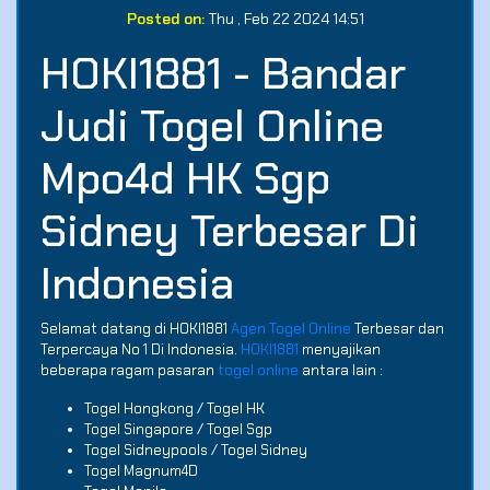
Posted on:
Thu , Feb 22 2024 14:51
HOKI1881 - Bandar
Judi Togel Online
Mpo4d HK Sgp
Sidney Terbesar Di
Indonesia
Selamat datang di HOKI1881
Agen Togel Online
Terbesar dan
Terpercaya No 1 Di Indonesia.
HOKI1881
menyajikan
beberapa ragam pasaran
togel online
antara lain :
Togel Hongkong / Togel HK
Togel Singapore / Togel Sgp
Togel Sidneypools / Togel Sidney
Togel Magnum4D